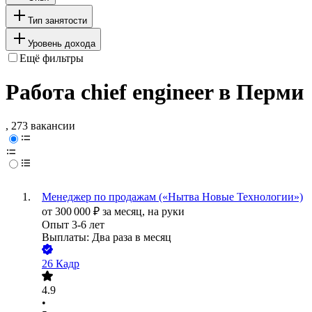
Тип занятости
Уровень дохода
Ещё фильтры
Работа chief engineer в Перми
, 273 вакансии
Менеджер по продажам («Нытва Новые Технологии»)
от
300 000
₽
за месяц,
на руки
Опыт 3-6 лет
Выплаты: Два раза в месяц
26 Кадр
4.9
•