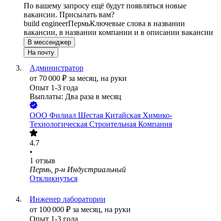
По вашему запросу ещё будут появляться новые
вакансии. Присылать вам?
build engineer
Пермь
Ключевые слова в названии
вакансии, в названии компании и в описании вакансии
В мессенджер
На почту
Администратор
от
70 000
₽
за месяц,
на руки
Опыт 1-3 года
Выплаты: Два раза в месяц
ООО
Филиал Шестая Китайская Химико-
Технологическая Строительная Компания
4.7
•
1
отзыв
Пермь, р-н Индустриальный
Откликнуться
Инженер лаборатории
от
100 000
₽
за месяц,
на руки
Опыт 1-3 года