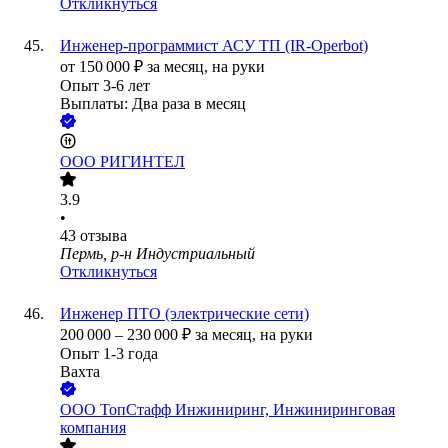
Откликнуться
Инженер-программист АСУ ТП (IR-Operbot)
от
150 000
₽
за месяц,
на руки
Опыт 3-6 лет
Выплаты: Два раза в месяц
ООО
РИГИНТЕЛ
3.9
•
43
отзыва
Пермь, р-н Индустриальный
Откликнуться
Инженер ПТО (электрические сети)
200 000
–
230 000
₽
за месяц,
на руки
Опыт 1-3 года
Вахта
ООО
ТопСтафф Инжиниринг, Инжиниринговая
компания