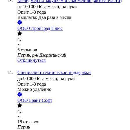
Менеджер по закупкам и снабжению (автозапчасти)
от
100 000
₽
за месяц,
на руки
Опыт 1-3 года
Выплаты: Два раза в месяц
ООО
Стройград Плюс
4.1
•
5
отзывов
Пермь, р-н Дзержинский
Откликнуться
Специалист технической поддержки
до
90 000
₽
за месяц,
на руки
Опыт 1-3 года
Можно удалённо
ООО
Брайт Софт
4.1
•
18
отзывов
Пермь