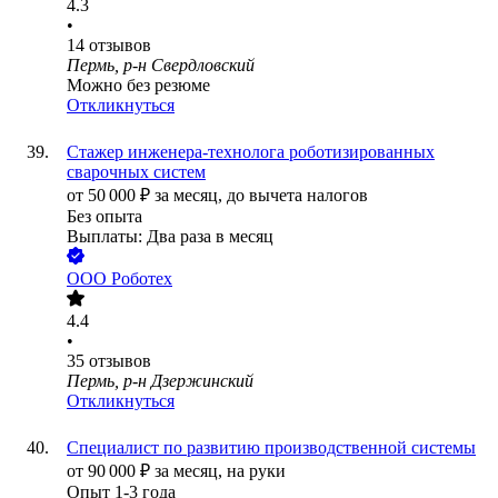
4.3
•
14
отзывов
Пермь, р-н Свердловский
Можно без резюме
Откликнуться
Стажер инженера-технолога роботизированных
сварочных систем
от
50 000
₽
за месяц,
до вычета налогов
Без опыта
Выплаты: Два раза в месяц
ООО
Роботех
4.4
•
35
отзывов
Пермь, р-н Дзержинский
Откликнуться
Специалист по развитию производственной системы
от
90 000
₽
за месяц,
на руки
Опыт 1-3 года