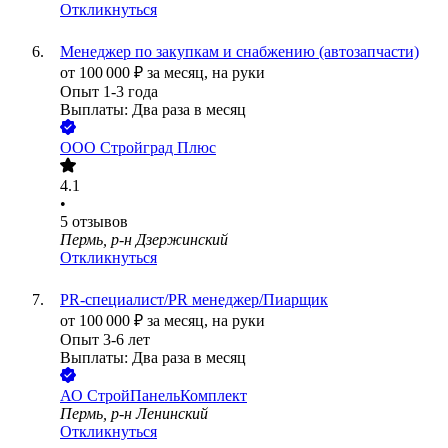
Откликнуться
Менеджер по закупкам и снабжению (автозапчасти)
от
100 000
₽
за месяц,
на руки
Опыт 1-3 года
Выплаты: Два раза в месяц
ООО
Стройград Плюс
4.1
•
5
отзывов
Пермь, р-н Дзержинский
Откликнуться
PR-специалист/PR менеджер/Пиарщик
от
100 000
₽
за месяц,
на руки
Опыт 3-6 лет
Выплаты: Два раза в месяц
АО
СтройПанельКомплект
Пермь, р-н Ленинский
Откликнуться