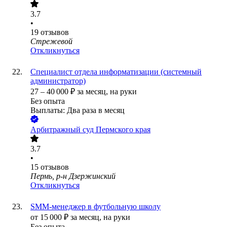
3.7
•
19
отзывов
Стрежевой
Откликнуться
Специалист отдела информатизации (системный
администратор)
27
–
40 000
₽
за месяц,
на руки
Без опыта
Выплаты: Два раза в месяц
Арбитражный суд Пермского края
3.7
•
15
отзывов
Пермь, р-н Дзержинский
Откликнуться
SMM-менеджер в футбольную школу
от
15 000
₽
за месяц,
на руки
Без опыта