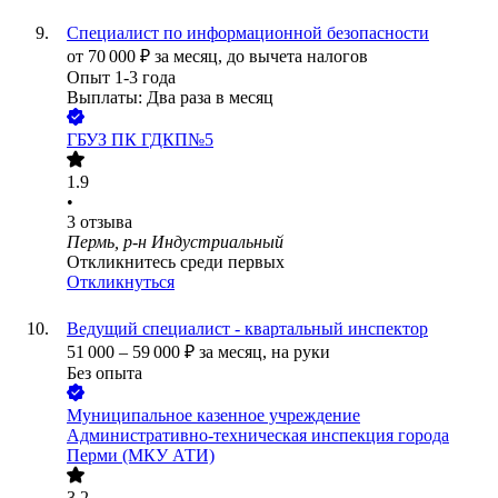
Специалист по информационной безопасности
от
70 000
₽
за месяц,
до вычета налогов
Опыт 1-3 года
Выплаты: Два раза в месяц
ГБУЗ ПК ГДКП№5
1.9
•
3
отзыва
Пермь, р-н Индустриальный
Откликнитесь среди первых
Откликнуться
Ведущий специалист - квартальный инспектор
51 000
–
59 000
₽
за месяц,
на руки
Без опыта
Муниципальное казенное учреждение
Административно-техническая инспекция города
Перми (МКУ АТИ)
3.2