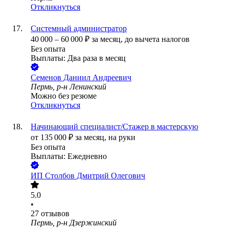
Откликнуться
Системный администратор
40 000
–
60 000
₽
за месяц,
до вычета налогов
Без опыта
Выплаты: Два раза в месяц
Семенов Даниил Андреевич
Пермь, р-н Ленинский
Можно без резюме
Откликнуться
Начинающий специалист/Стажер в мастерскую
от
135 000
₽
за месяц,
на руки
Без опыта
Выплаты: Ежедневно
ИП
Столбов Дмитрий Олегович
5.0
•
27
отзывов
Пермь, р-н Дзержинский