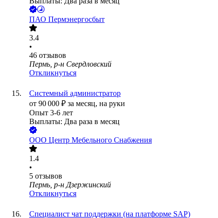
Выплаты: Два раза в месяц
ПАО
Пермэнергосбыт
3.4
•
46
отзывов
Пермь, р-н Свердловский
Откликнуться
Системный администратор
от
90 000
₽
за месяц,
на руки
Опыт 3-6 лет
Выплаты: Два раза в месяц
ООО
Центр Мебельного Снабжения
1.4
•
5
отзывов
Пермь, р-н Дзержинский
Откликнуться
Специалист чат поддержки (на платформе SAP)