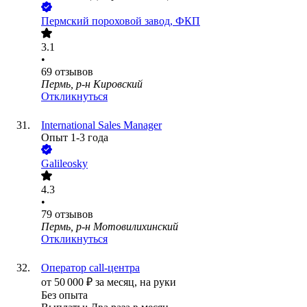
Пермский пороховой завод, ФКП
3.1
•
69
отзывов
Пермь, р-н Кировский
Откликнуться
International Sales Manager
Опыт 1-3 года
Galileosky
4.3
•
79
отзывов
Пермь, р-н Мотовилихинский
Откликнуться
Оператор call-центра
от
50 000
₽
за месяц,
на руки
Без опыта