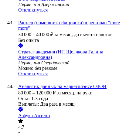
Пермь, р-н Дзержинский
Откликнуться
Раннер (помощник официанта) в ресторан "more
more"
30 000
–
40 000
₽
за месяц,
до вычета налогов
Без опыта
Стратег академия (ИП Щелчкова Галина
Александровна)
Пермь, р-н Свердловский
Можно без резюме
Откликнуться
Аналитик данных на маркетплэйсе ОЗОН
80 000
–
120 000
₽
за месяц,
на руки
Опыт 1-3 года
Выплаты: Два раза в месяц
Азбука Антенн
4.7
•