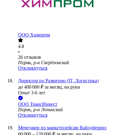
ООО
Химпром
4.8
•
26
отзывов
Пермь, р-н Свердловский
Откликнуться
Директор по Развитию (IT, Логистика)
до
400 000
₽
за месяц,
на руки
Опыт 3-6 лет
ООО
ТрансИнвест
Пермь, р-н Ленинский
Откликнуться
Менеджер по маркетплейсам Вайлдберриз
60 000
–
120 000
₽
за месяц,
на руки