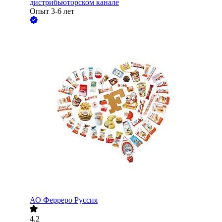
дистрибьюторском канале
Опыт 3-6 лет
АО
Ферреро Руссия
4.2