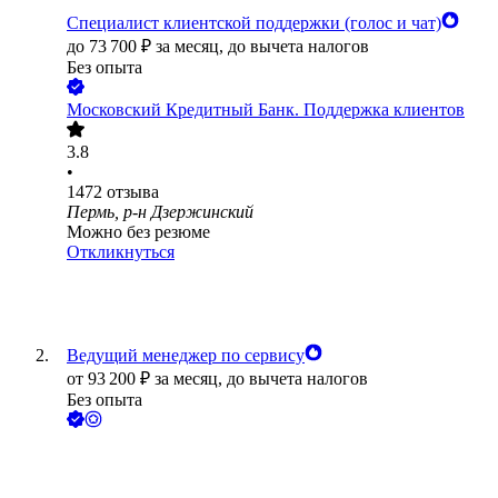
Специалист клиентской поддержки (голос и чат)
до
73 700
₽
за месяц,
до вычета налогов
Без опыта
Московский Кредитный Банк. Поддержка клиентов
3.8
•
1472
отзыва
Пермь, р-н Дзержинский
Можно без резюме
Откликнуться
Ведущий менеджер по сервису
от
93 200
₽
за месяц,
до вычета налогов
Без опыта