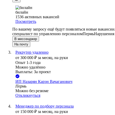
билайн
1536
активных вакансий
Посмотреть
По вашему запросу ещё будут появляться новые вакансии
специалист по управлению персоналом
Пермь
Нарушения 
В мессенджер
На почту
Рекрутер удаленно
от
300 000
₽
за месяц,
на руки
Опыт 1-3 года
Можно удалённо
Выплаты: За проект
ИП
Назарян Карэн Вачаганович
Пермь
Можно без резюме
Откликнуться
Менеджер по подбору персонала
от
150 000
₽
за месяц,
на руки