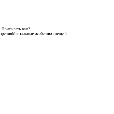
. Присылать вам?
зрения
Ментальные особенности
еще 5