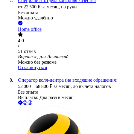
Специалист отдела контроля качества
от
22 500
₽
за месяц,
на руки
Без опыта
Можно удалённо
Home office
4.0
•
51
отзыв
Воронеж, р-н Ленинский
Можно без резюме
Откликнуться
Оператор колл-центра (на входящие обращения)
52 000
–
68 800
₽
за месяц,
до вычета налогов
Без опыта
Выплаты: Два раза в месяц