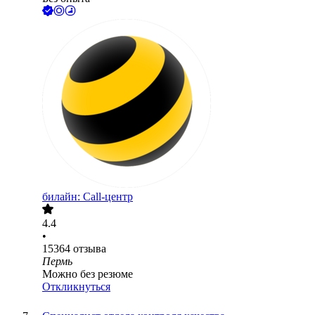
билайн: Call-центр
4.4
•
15364
отзыва
Пермь
Можно без резюме
Откликнуться