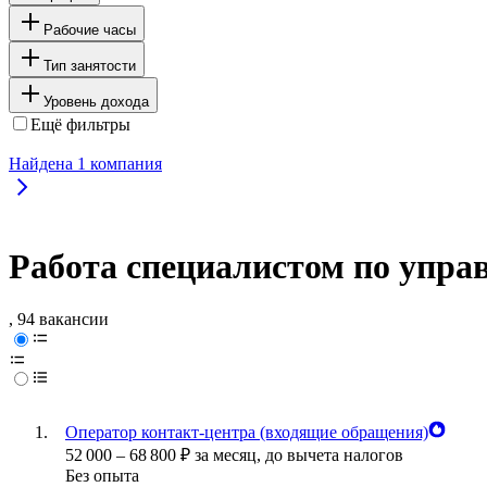
Рабочие часы
Тип занятости
Уровень дохода
Ещё фильтры
Найдена
1
компания
Работа специалистом по упра
, 94 вакансии
Оператор контакт-центра (входящие обращения)
52 000
–
68 800
₽
за месяц,
до вычета налогов
Без опыта