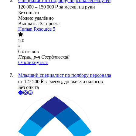
Специалист по подбору персонала/рекрутер
120 000
–
150 000
₽
за месяц,
на руки
Без опыта
Можно удалённо
Выплаты: За проект
Human Resource 5
5.0
•
6
отзывов
Пермь, р-н Свердловский
Откликнуться
Младший специалист по подбору персонала
от
127 500
₽
за месяц,
до вычета налогов
Без опыта