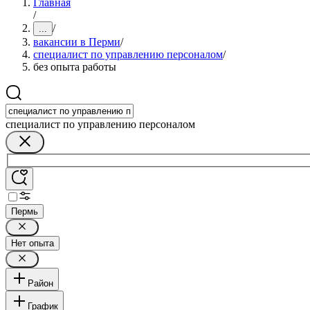
Главная
/
/
...
вакансии в Перми
/
специалист по управлению персоналом
/
без опыта работы
специалист по управлению персоналом
Пермь
Нет опыта
Район
График