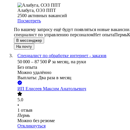
Алабуга, ОЭЗ ППТ
2500
активных вакансий
Посмотреть
По вашему запросу ещё будут появляться новые вакансии
специалист по управлению персоналом
Нет опыта
Пермь
К
В мессенджер
На почту
Специалист по обработке интернет - заказов
50 000
–
87 500
₽
за месяц,
на руки
Без опыта
Можно удалённо
Выплаты: Два раза в месяц
ИП
Елисеев Максим Анатольевич
5.0
•
1
отзыв
Пермь
Можно без резюме
Откликнуться