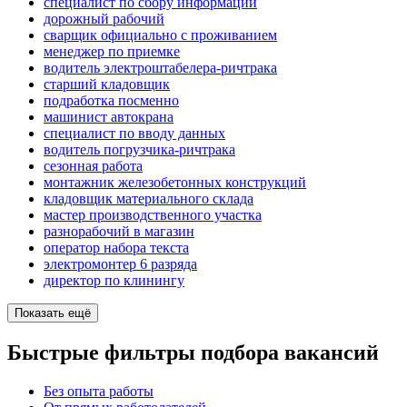
специалист по сбору информации
дорожный рабочий
сварщик официально с проживанием
менеджер по приемке
водитель электроштабелера-ричтрака
старший кладовщик
подработка посменно
машинист автокрана
специалист по вводу данных
водитель погрузчика-ричтрака
сезонная работа
монтажник железобетонных конструкций
кладовщик материального склада
мастер производственного участка
разнорабочий в магазин
оператор набора текста
электромонтер 6 разряда
директор по клинингу
Показать ещё
Быстрые фильтры подбора вакансий
Без опыта работы