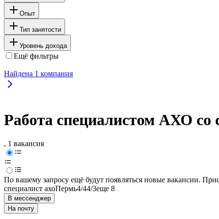
Опыт
Тип занятости
Уровень дохода
Ещё фильтры
Найдена
1
компания
Работа специалистом АХО со
, 1 вакансия
По вашему запросу ещё будут появляться новые вакансии. При
специалист ахо
Пермь
4/4
4/3
еще 8
В мессенджер
На почту