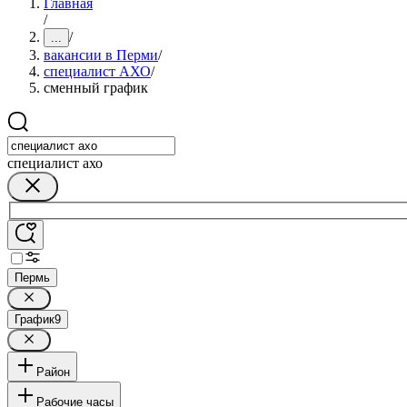
Главная
/
/
...
вакансии в Перми
/
специалист АХО
/
сменный график
специалист ахо
Пермь
График
9
Район
Рабочие часы