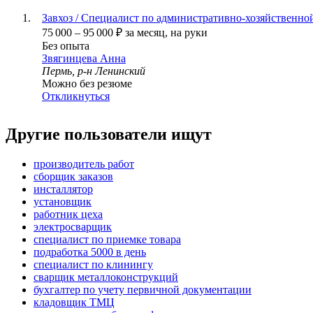
Завхоз / Специалист по административно-хозяйственно
75 000
–
95 000
₽
за месяц,
на руки
Без опыта
Звягинцева Анна
Пермь, р-н Ленинский
Можно без резюме
Откликнуться
Другие пользователи ищут
производитель работ
сборщик заказов
инсталлятор
установщик
работник цеха
электросварщик
специалист по приемке товара
подработка 5000 в день
специалист по клинингу
сварщик металлоконструкций
бухгалтер по учету первичной документации
кладовщик ТМЦ