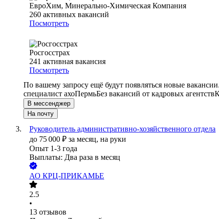
ЕвроХим, Минерально-Химическая Компания
260
активных вакансий
Посмотреть
Росгосстрах
241
активная вакансия
Посмотреть
По вашему запросу ещё будут появляться новые вакансии
специалист ахо
Пермь
Без вакансий от кадровых агентств
К
В мессенджер
На почту
Руководитель административно-хозяйственного отдела
до
75 000
₽
за месяц,
на руки
Опыт 1-3 года
Выплаты: Два раза в месяц
АО
КРЦ-ПРИКАМЬЕ
2.5
•
13
отзывов