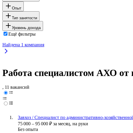
Опыт
Тип занятости
Уровень дохода
Ещё фильтры
Найдена
1
компания
Работа специалистом АХО от 
, 11 вакансий
Завхоз / Специалист по административно-хозяйственно
75 000
–
95 000
₽
за месяц,
на руки
Без опыта