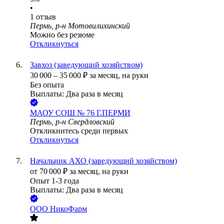
•
1
отзыв
Пермь, р-н Мотовилихинский
Можно без резюме
Откликнуться
Завхоз (заведующий хозяйством)
30 000
–
35 000
₽
за месяц,
на руки
Без опыта
Выплаты: Два раза в месяц
МАОУ СОШ № 76 Г.ПЕРМИ
Пермь, р-н Свердловский
Откликнитесь среди первых
Откликнуться
Начальник АХО (заведующий хозяйством)
от
70 000
₽
за месяц,
на руки
Опыт 1-3 года
Выплаты: Два раза в месяц
ООО
НикоФарм