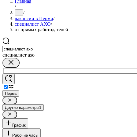
Главная
/
/
...
вакансии в Перми
/
специалист АХО
/
от прямых работодателей
специалист ахо
Пермь
Другие параметры
1
График
Рабочие часы