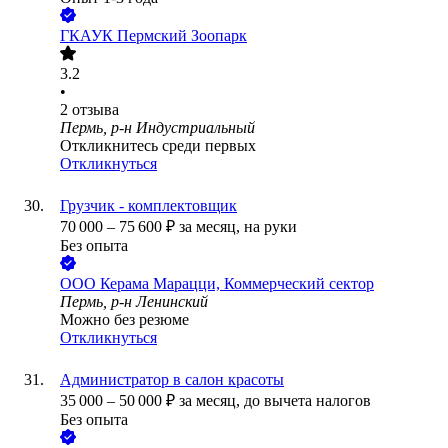
ГКАУК Пермский Зоопарк
3.2
•
2
отзыва
Пермь, р-н Индустриальный
Откликнитесь среди первых
Откликнуться
Грузчик - комплектовщик
70 000
–
75 600
₽
за месяц,
на руки
Без опыта
ООО
Керама Марацци, Коммерческий сектор
Пермь, р-н Ленинский
Можно без резюме
Откликнуться
Администратор в салон красоты
35 000
–
50 000
₽
за месяц,
до вычета налогов
Без опыта