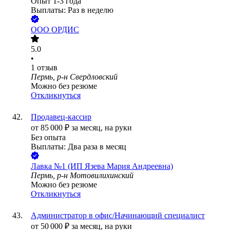
Опыт 1-3 года
Выплаты: Раз в неделю
ООО
ОРДИС
5.0
•
1
отзыв
Пермь, р-н Свердловский
Можно без резюме
Откликнуться
Продавец-кассир
от
85 000
₽
за месяц,
на руки
Без опыта
Выплаты: Два раза в месяц
Лавка №1 (ИП Язева Мария Андреевна)
Пермь, р-н Мотовилихинский
Можно без резюме
Откликнуться
Администратор в офис/Начинающий специалист
от
50 000
₽
за месяц,
на руки