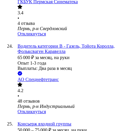
ГКБУК Пермская Синематека
3.4
•
4
отзыва
Пермь, р-н Свердловский
Откликнуться
Водитель категории B - Газель, Тойота Королла,
Фольксваген Каравелла
65 000
₽
за месяц,
на руки
Опыт 1-3 года
Выплаты: Два раза в месяц
АО
Спецнефтетранс
4.2
•
48
отзывов
Пермь, р-н Индустриальный
Откликнуться
Консьерж входной группы
50 000
–
75 000
₽
за месяц,
на руки