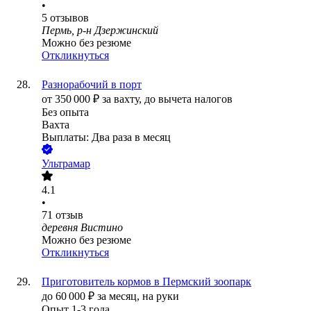
•
5
отзывов
Пермь, р-н Дзержинский
Можно без резюме
Откликнуться
Разнорабочий в порт
от
350 000
₽
за вахту,
до вычета налогов
Без опыта
Вахта
Выплаты: Два раза в месяц
Ультрамар
4.1
•
71
отзыв
деревня Вистино
Можно без резюме
Откликнуться
Приготовитель кормов в Пермский зоопарк
до
60 000
₽
за месяц,
на руки
Опыт 1-3 года