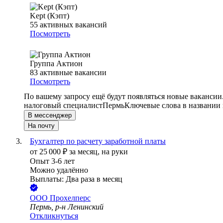
Kept (Кэпт)
55
активных вакансий
Посмотреть
Группа Актион
83
активные вакансии
Посмотреть
По вашему запросу ещё будут появляться новые вакансии
налоговый специалист
Пермь
Ключевые слова в названии 
В мессенджер
На почту
Бухгалтер по расчету заработной платы
от
25 000
₽
за месяц,
на руки
Опыт 3-6 лет
Можно удалённо
Выплаты: Два раза в месяц
ООО
Прохелперс
Пермь, р-н Ленинский
Откликнуться