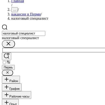
Главная
/
/
...
вакансии в Перми
/
налоговый специалист
налоговый специалист
Пермь
Район
График
Рабочие часы
Опыт