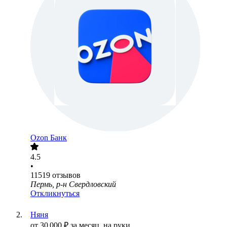
Ozon Банк
4.5
•
11519
отзывов
Пермь, р-н Свердловский
Откликнуться
Няня
от
30 000
₽
за месяц,
на руки