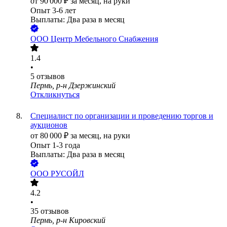
от
90 000
₽
за месяц,
на руки
Опыт 3-6 лет
Выплаты: Два раза в месяц
ООО
Центр Мебельного Снабжения
1.4
•
5
отзывов
Пермь, р-н Дзержинский
Откликнуться
Специалист по организации и проведению торгов и
аукционов
от
80 000
₽
за месяц,
на руки
Опыт 1-3 года
Выплаты: Два раза в месяц
ООО
РУСОЙЛ
4.2
•
35
отзывов
Пермь, р-н Кировский