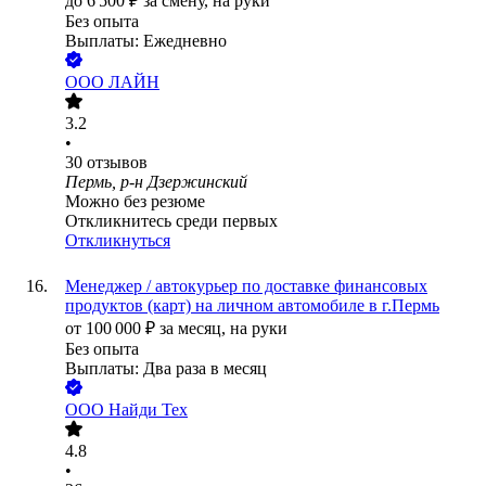
до
6 500
₽
за смену,
на руки
Без опыта
Выплаты: Ежедневно
ООО
ЛАЙН
3.2
•
30
отзывов
Пермь, р-н Дзержинский
Можно без резюме
Откликнитесь среди первых
Откликнуться
Менеджер / автокурьер по доставке финансовых
продуктов (карт) на личном автомобиле в г.Пермь
от
100 000
₽
за месяц,
на руки
Без опыта
Выплаты: Два раза в месяц
ООО
Найди Тех
4.8
•