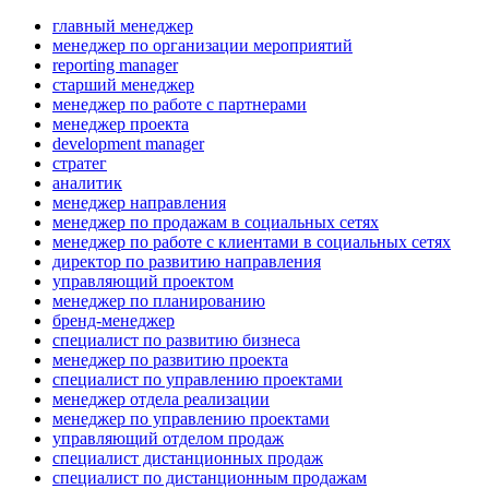
главный менеджер
менеджер по организации мероприятий
reporting manager
старший менеджер
менеджер по работе с партнерами
менеджер проекта
development manager
стратег
аналитик
менеджер направления
менеджер по продажам в социальных сетях
менеджер по работе с клиентами в социальных сетях
директор по развитию направления
управляющий проектом
менеджер по планированию
бренд-менеджер
специалист по развитию бизнеса
менеджер по развитию проекта
специалист по управлению проектами
менеджер отдела реализации
менеджер по управлению проектами
управляющий отделом продаж
специалист дистанционных продаж
специалист по дистанционным продажам