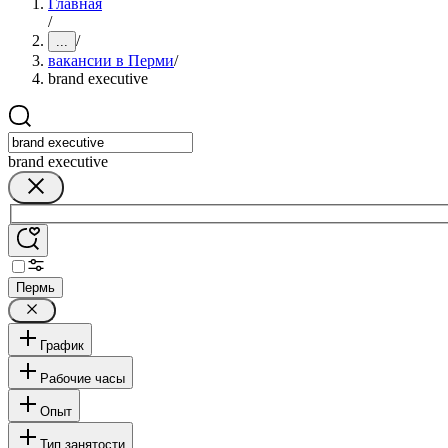
Главная
/
/
...
вакансии в Перми
/
brand executive
brand executive
Пермь
График
Рабочие часы
Опыт
Тип занятости