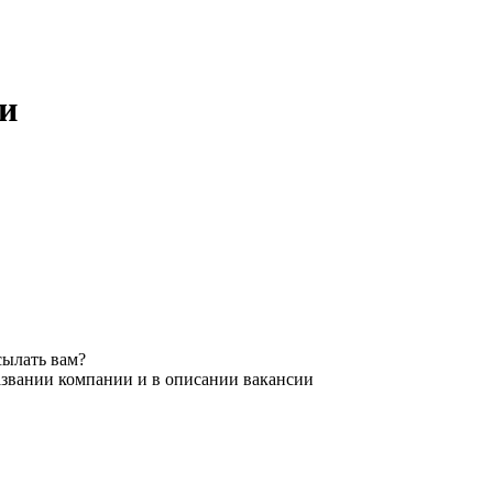
ми
сылать вам?
азвании компании и в описании вакансии