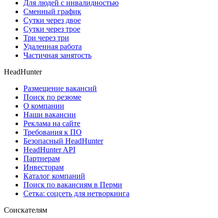
Для людей с инвалидностью
Сменный график
Сутки через двое
Сутки через трое
Три через три
Удаленная работа
Частичная занятость
HeadHunter
Размещение вакансий
Поиск по резюме
О компании
Наши вакансии
Реклама на сайте
Требования к ПО
Безопасный HeadHunter
HeadHunter API
Партнерам
Инвесторам
Каталог компаний
Поиск по вакансиям в Перми
Сетка: соцсеть для нетворкинга
Соискателям