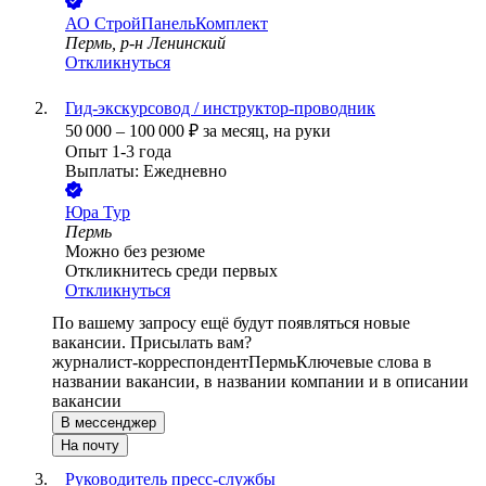
АО
СтройПанельКомплект
Пермь, р-н Ленинский
Откликнуться
Гид-экскурсовод / инструктор-проводник
50 000
–
100 000
₽
за месяц,
на руки
Опыт 1-3 года
Выплаты: Ежедневно
Юра Тур
Пермь
Можно без резюме
Откликнитесь среди первых
Откликнуться
По вашему запросу ещё будут появляться новые
вакансии. Присылать вам?
журналист-корреспондент
Пермь
Ключевые слова в
названии вакансии, в названии компании и в описании
вакансии
В мессенджер
На почту
Руководитель пресс-службы