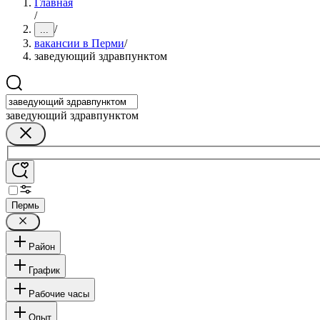
Главная
/
/
...
вакансии в Перми
/
заведующий здравпунктом
заведующий здравпунктом
Пермь
Район
График
Рабочие часы
Опыт