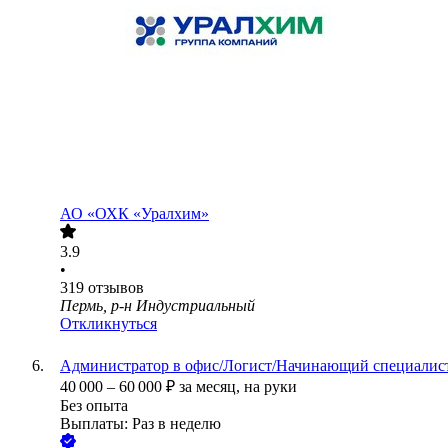
АО
«ОХК «Уралхим»
3.9
•
319
отзывов
Пермь, р-н Индустриальный
Откликнуться
Администратор в офис/Логист/Начинающий специалис
40 000
–
60 000
₽
за месяц,
на руки
Без опыта
Выплаты: Раз в неделю