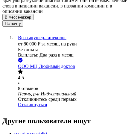
врач ультразвуковой диагностики
Нет опыта
Пермь
Ключевые
слова в названии вакансии, в названии компании и в
описании вакансии
В мессенджер
На почту
Врач акушер-гинеколог
от
80 000
₽
за месяц,
на руки
Без опыта
Выплаты: Два раза в месяц
ООО
МЦ Любимый доктор
4.5
•
8
отзывов
Пермь, р-н Индустриальный
Откликнитесь среди первых
Откликнуться
Другие пользователи ищут
security specialist