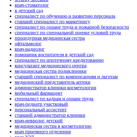
врач-стоматолог
в детский сад
специалист по обучению и развитию персонала
старший специалист по маркетингу
специалист по охране труда и пожарной безопасности
специалист по специальной оценке условий труда
процедурная медицинская сестра
офтальмолог
врач-радиолог
помощник воспитателя в детский сад
специалист по ипотечному кредитованию
консультант медицинского центра
медицинская сестра поликлиники
старший специалист по компенсациям и льготам
медицинский представитель аптеки
администратор клиники косметологии
мобильный фармацевт
специалист по кадрам и охране труда
врач-педиатр участковый
персональный ассистент
старший администратор клиники
врач-невролог детский
медицинская сестра в косметологию
врач приемного отделения