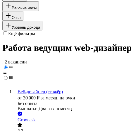
Рабочие часы
Опыт
Уровень дохода
Ещё фильтры
Работа ведущим web-дизайнер
, 2 вакансии
Веб-дизайнер (стажёр)
от
30 000
₽
за месяц,
на руки
Без опыта
Выплаты: Два раза в месяц
Growtask
3.3