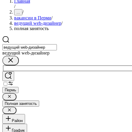
Главная
/
/
...
вакансии в Перми
/
ведущий web-дизайнер
/
полная занятость
ведущий web-дизайнер
Пермь
Полная занятость
Район
График