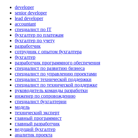
developer
senior developer
lead developer
accountant
специалист по IT
бухгалтер по платежам
бухгалтер по учету
разработчик
сотрудник с опытом бухгалтера
бухгалтер
разработчик программного обеспечения
специалист по развитию бизнеса
специалист по управлению проектами
специалист технической поддержки
специалист по технической поддержке
руководитель команды разработки
инженер по сопровождению
специалист бухгалтерии
модель
технический эксперт
главный программист
главный разработчик
ведущий бухгалтер
аналитик проекта