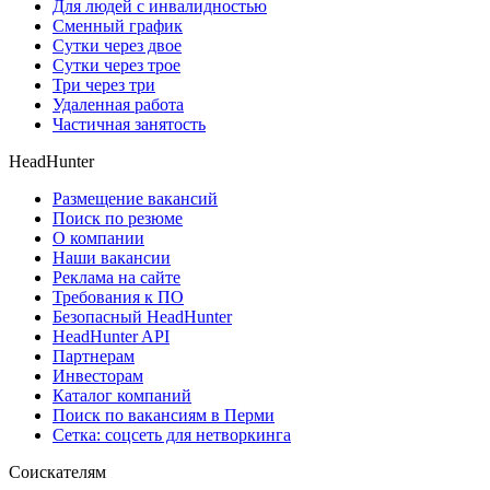
Для людей с инвалидностью
Сменный график
Сутки через двое
Сутки через трое
Три через три
Удаленная работа
Частичная занятость
HeadHunter
Размещение вакансий
Поиск по резюме
О компании
Наши вакансии
Реклама на сайте
Требования к ПО
Безопасный HeadHunter
HeadHunter API
Партнерам
Инвесторам
Каталог компаний
Поиск по вакансиям в Перми
Сетка: соцсеть для нетворкинга
Соискателям