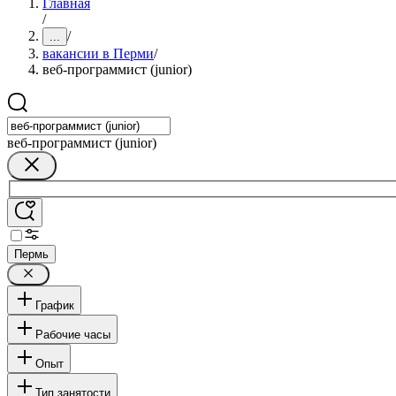
Главная
/
/
...
вакансии в Перми
/
веб-программист (junior)
веб-программист (junior)
Пермь
График
Рабочие часы
Опыт
Тип занятости