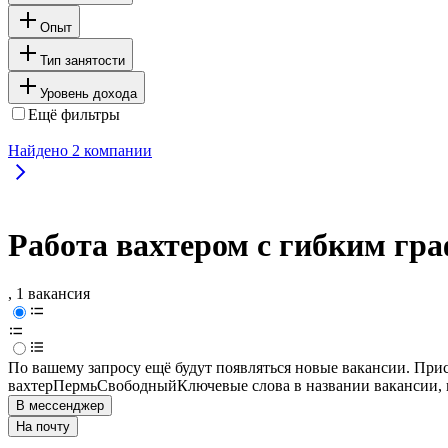
Опыт
Тип занятости
Уровень дохода
Ещё фильтры
Найдено
2
компании
Работа вахтером с гибким гр
, 1 вакансия
По вашему запросу ещё будут появляться новые вакансии. При
вахтер
Пермь
Свободный
Ключевые слова в названии вакансии,
В мессенджер
На почту