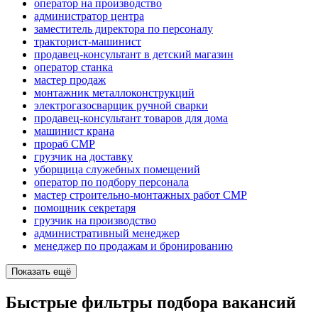
оператор на производство
администратор центра
заместитель директора по персоналу
тракторист-машинист
продавец-консультант в детский магазин
оператор станка
мастер продаж
монтажник металлоконструкций
электрогазосварщик ручной сварки
продавец-консультант товаров для дома
машинист крана
прораб СМР
грузчик на доставку
уборщица служебных помещений
оператор по подбору персонала
мастер строительно-монтажных работ СМР
помощник секретаря
грузчик на производство
административный менеджер
менеджер по продажам и бронированию
Показать ещё
Быстрые фильтры подбора вакансий