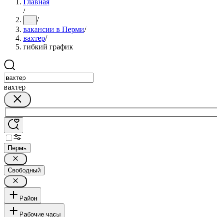
Главная
/
/
...
вакансии в Перми
/
вахтер
/
гибкий график
вахтер
Пермь
Свободный
Район
Рабочие часы