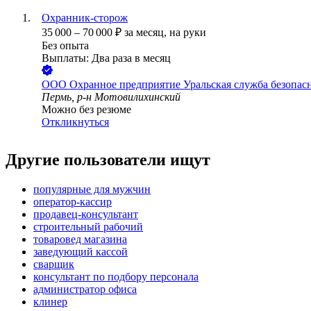
Охранник-сторож
35 000
–
70 000
₽
за месяц,
на руки
Без опыта
Выплаты: Два раза в месяц
ООО
Охранное предприятие Уральская служба безопас
Пермь, р-н Мотовилихинский
Можно без резюме
Откликнуться
Другие пользователи ищут
популярные для мужчин
оператор-кассир
продавец-консультант
строительный рабочий
товаровед магазина
заведующий кассой
сварщик
консультант по подбору персонала
администратор офиса
клинер