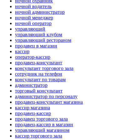
ночной охранник
ночной водитель
ночной администратор
ночной менеджер
ночной оператор
управляющий
управляющий клубом
управляющий рестораном
продавец в магазин
кассир
оператор-кассир
продавец-консультант
консультант торгового зала
сотрудник на телефон
консультант по товарам
администратор
торговый консультант
администратор по персоналу
продавец-консультант магазина
кассир магазина
продавец-кассир
продавец торгового зала
продавец-кассир в магазин
управляющий магазином
кассир торгового зала