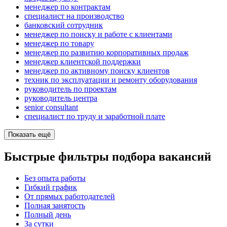
менеджер по контрактам
специалист на производство
банковский сотрудник
менеджер по поиску и работе с клиентами
менеджер по товару
менеджер по развитию корпоративных продаж
менеджер клиентской поддержки
менеджер по активному поиску клиентов
техник по эксплуатации и ремонту оборудования
руководитель по проектам
руководитель центра
senior consultant
специалист по труду и заработной плате
Показать ещё
Быстрые фильтры подбора вакансий
Без опыта работы
Гибкий график
От прямых работодателей
Полная занятость
Полный день
За сутки