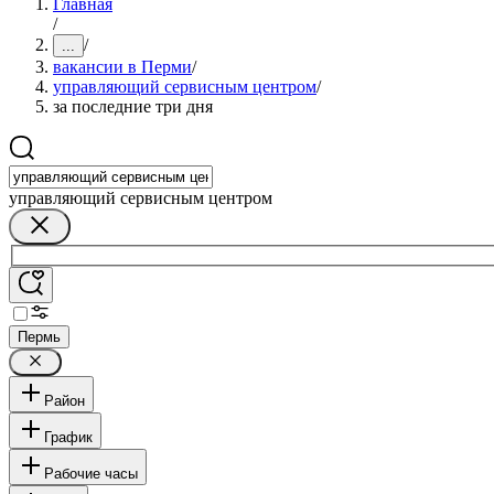
Главная
/
/
...
вакансии в Перми
/
управляющий сервисным центром
/
за последние три дня
управляющий сервисным центром
Пермь
Район
График
Рабочие часы