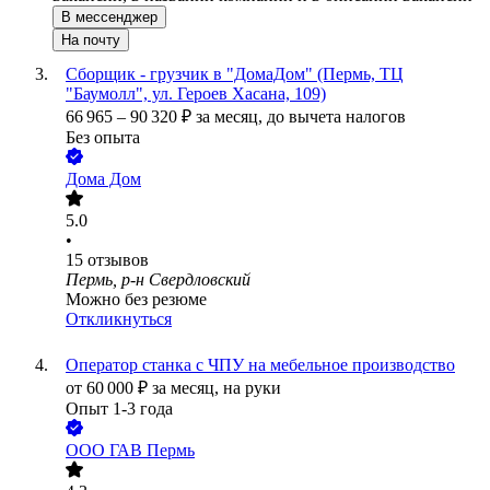
В мессенджер
На почту
Сборщик - грузчик в "ДомаДом" (Пермь, ТЦ
"Баумолл", ул. Героев Хасана, 109)
66 965
–
90 320
₽
за месяц,
до вычета налогов
Без опыта
Дома Дом
5.0
•
15
отзывов
Пермь, р-н Свердловский
Можно без резюме
Откликнуться
Оператор станка с ЧПУ на мебельное производство
от
60 000
₽
за месяц,
на руки
Опыт 1-3 года
ООО
ГАВ Пермь