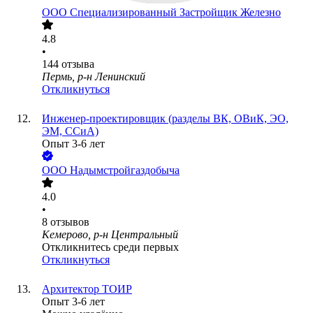
ООО
Специализированный Застройщик Железно
4.8
•
144
отзыва
Пермь, р-н Ленинский
Откликнуться
Инженер-проектировщик (разделы ВК, ОВиК, ЭО,
ЭМ, ССиА)
Опыт 3-6 лет
ООО
Надымстройгаздобыча
4.0
•
8
отзывов
Кемерово, р-н Центральный
Откликнитесь среди первых
Откликнуться
Архитектор ТОИР
Опыт 3-6 лет