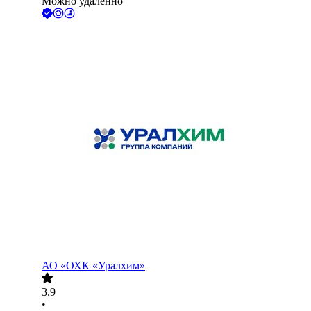
Можно удалённо
АО
«ОХК «Уралхим»
3.9
•