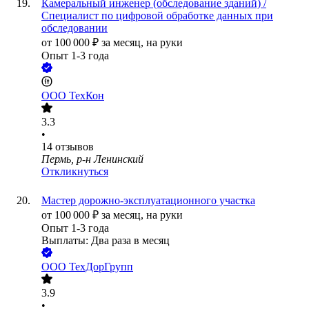
Камеральный инженер (обследование зданий) /
Специалист по цифровой обработке данных при
обследовании
от
100 000
₽
за месяц,
на руки
Опыт 1-3 года
ООО
ТехКон
3.3
•
14
отзывов
Пермь, р-н Ленинский
Откликнуться
Мастер дорожно-эксплуатационного участка
от
100 000
₽
за месяц,
на руки
Опыт 1-3 года
Выплаты: Два раза в месяц
ООО
ТехДорГрупп
3.9
•