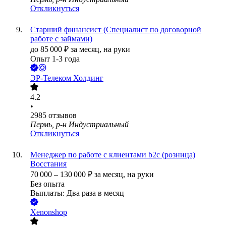
Откликнуться
Старший финансист (Специалист по договорной
работе с займами)
до
85 000
₽
за месяц,
на руки
Опыт 1-3 года
ЭР-Телеком Холдинг
4.2
•
2985
отзывов
Пермь, р-н Индустриальный
Откликнуться
Менеджер по работе с клиентами b2c (розница)
Восстания
70 000
–
130 000
₽
за месяц,
на руки
Без опыта
Выплаты: Два раза в месяц
Xenonshop