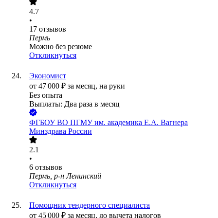
4.7
•
17
отзывов
Пермь
Можно без резюме
Откликнуться
Экономист
от
47 000
₽
за месяц,
на руки
Без опыта
Выплаты: Два раза в месяц
ФГБОУ ВО ПГМУ им. академика Е.А. Вагнера
Минздрава России
2.1
•
6
отзывов
Пермь, р-н Ленинский
Откликнуться
Помощник тендерного специалиста
от
45 000
₽
за месяц,
до вычета налогов