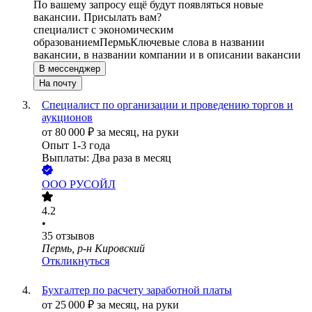
По вашему запросу ещё будут появляться новые
вакансии. Присылать вам?
специалист с экономическим
образованием
Пермь
Ключевые слова в названии
вакансии, в названии компании и в описании вакансии
В мессенджер
На почту
Специалист по организации и проведению торгов и
аукционов
от
80 000
₽
за месяц,
на руки
Опыт 1-3 года
Выплаты: Два раза в месяц
ООО
РУСОЙЛ
4.2
•
35
отзывов
Пермь, р-н Кировский
Откликнуться
Бухгалтер по расчету заработной платы
от
25 000
₽
за месяц,
на руки