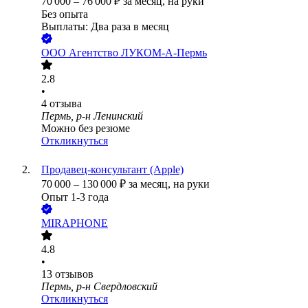
70 000
–
76 000
₽
за месяц,
на руки
Без опыта
Выплаты: Два раза в месяц
ООО
Агентство ЛУКОМ-А-Пермь
2.8
•
4
отзыва
Пермь, р-н Ленинский
Можно без резюме
Откликнуться
Продавец-консультант (Apple)
70 000
–
130 000
₽
за месяц,
на руки
Опыт 1-3 года
MIRAPHONE
4.8
•
13
отзывов
Пермь, р-н Свердловский
Откликнуться