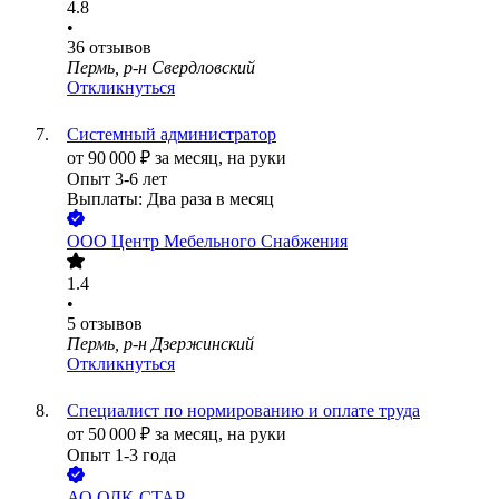
4.8
•
36
отзывов
Пермь, р-н Свердловский
Откликнуться
Системный администратор
от
90 000
₽
за месяц,
на руки
Опыт 3-6 лет
Выплаты: Два раза в месяц
ООО
Центр Мебельного Снабжения
1.4
•
5
отзывов
Пермь, р-н Дзержинский
Откликнуться
Специалист по нормированию и оплате труда
от
50 000
₽
за месяц,
на руки
Опыт 1-3 года
АО
ОДК-СТАР