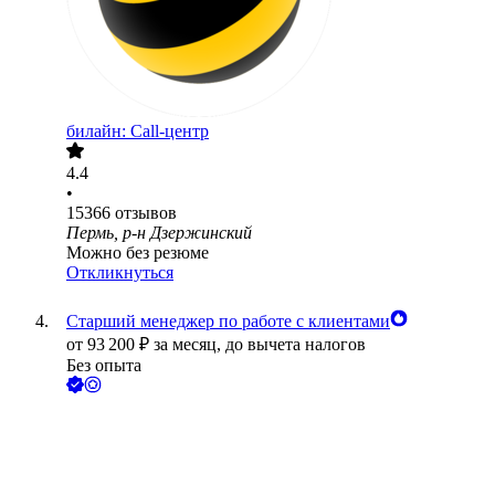
билайн: Call-центр
4.4
•
15366
отзывов
Пермь, р-н Дзержинский
Можно без резюме
Откликнуться
Старший менеджер по работе с клиентами
от
93 200
₽
за месяц,
до вычета налогов
Без опыта