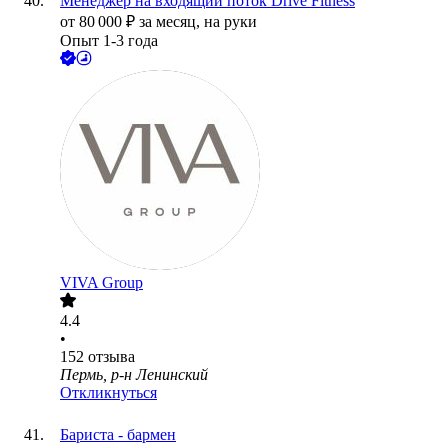
Менеджер на входящий поток Drive Fitness
от
80 000
₽
за месяц,
на руки
Опыт 1-3 года
VIVA Group
4.4
•
152
отзыва
Пермь, р-н Ленинский
Откликнуться
Бариста - бармен