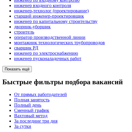
инженер по входному контролю
инженер входного контроля
инженер-технолог (проектирование)
старший инженер-проектировщик
инженер по капитальному строительству
дворник-уборщик
строитель
оператор производственной линии
монтажник технологических трубопроводов
сварщик РД
инженер по электроснабжению
инженер пусконаладочных работ
Показать ещё
Быстрые фильтры подбора вакансий
От прямых работодателей
Полная занятость
Полный день
Сменный график
Вахтовый метод
За последние три дня
За сутки