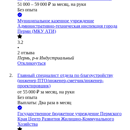
51 000
–
59 000
₽
за месяц,
на руки
Без опыта
Муниципальное казенное учреждение
Административно-техническая инспекция города
Перми (МКУ АТИ)
3.2
•
2
отзыва
Пермь, р-н Индустриальный
Откликнуться
Главный специалист отдела по благоустройству
(инженер ПТО/инженер-сметчик/инженер-
проектировщик)
от
55 000
₽
за месяц,
на руки
Без опыта
Выплаты: Два раза в месяц
Государственное бюджетное учреждение Пермского
Края Центр Развития Жилищно-Коммунального
Хозяйства