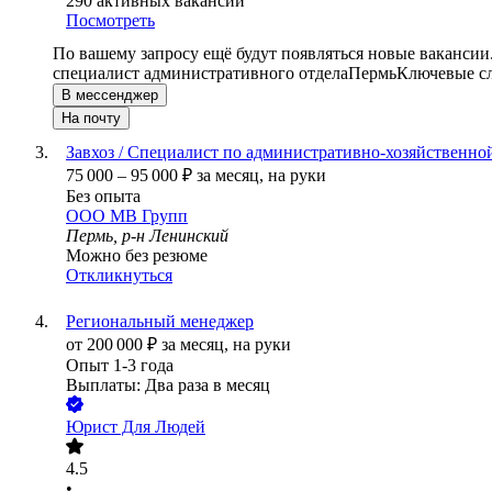
290
активных вакансий
Посмотреть
По вашему запросу ещё будут появляться новые вакансии
специалист административного отдела
Пермь
Ключевые сл
В мессенджер
На почту
Завхоз / Специалист по административно-хозяйственно
75 000
–
95 000
₽
за месяц,
на руки
Без опыта
ООО
МВ Групп
Пермь, р-н Ленинский
Можно без резюме
Откликнуться
Региональный менеджер
от
200 000
₽
за месяц,
на руки
Опыт 1-3 года
Выплаты: Два раза в месяц
Юрист Для Людей
4.5
•