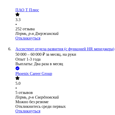
ПАО
Т Плюс
3.3
•
252
отзыва
Пермь, р-н Дзержинский
Откликнуться
Ассистент отдела развития (с функцией HR менеджера)
50 000
–
60 000
₽
за месяц,
на руки
Опыт 1-3 года
Выплаты: Два раза в месяц
Phoenix Career Group
5.0
•
5
отзывов
Пермь, р-н Свердловский
Можно без резюме
Откликнитесь среди первых
Откликнуться