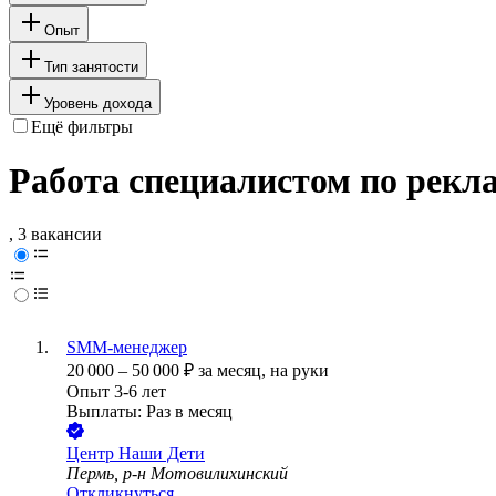
Опыт
Тип занятости
Уровень дохода
Ещё фильтры
Работа специалистом по рекл
, 3 вакансии
SMM-менеджер
20 000
–
50 000
₽
за месяц,
на руки
Опыт 3-6 лет
Выплаты: Раз в месяц
Центр Наши Дети
Пермь, р-н Мотовилихинский
Откликнуться