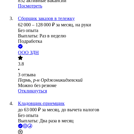
852
активные вакансии
Посмотреть
Сборщик заказов в тележку
62 000
–
128 000
₽
за месяц,
на руки
Без опыта
Выплаты: Раз в неделю
Подработка
ООО
ЗДН
3.8
•
3
отзыва
Пермь, р-н Орджоникидзевский
Можно без резюме
Откликнуться
Кладовщик-приемщик
до
63 000
₽
за месяц,
до вычета налогов
Без опыта
Выплаты: Два раза в месяц