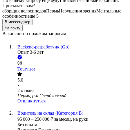
По вашему запросу ещё будут появляться новые вакансии.
Присылать вам?
сборщик велосипедов
Пермь
Нарушения зрения
Ментальные
особенности
еще 5
В мессенджер
На почту
Вакансии по похожим запросам
Backend-разработчик (Go)
Опыт 3-6 лет
Tourvisor
5.0
•
2
отзыва
Пермь, р-н Свердловский
Откликнуться
Водитель на склад (Категория В)
95 000
–
250 000
₽
за месяц,
на руки
Без опыта
Выплаты: Ежедневно