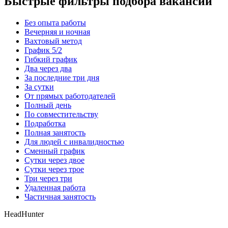
Быстрые фильтры подбора вакансий
Без опыта работы
Вечерняя и ночная
Вахтовый метод
График 5/2
Гибкий график
Два через два
За последние три дня
За сутки
От прямых работодателей
Полный день
По совместительству
Подработка
Полная занятость
Для людей с инвалидностью
Сменный график
Сутки через двое
Сутки через трое
Три через три
Удаленная работа
Частичная занятость
HeadHunter