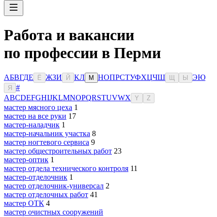
Работа и вакансии
по профессии в Перми
А
Б
В
Г
Д
Е
Ж
З
И
К
Л
Н
О
П
Р
С
Т
У
Ф
Х
Ц
Ч
Ш
Э
Ю
Ё
Й
М
Щ
Ы
#
Я
A
B
C
D
E
F
G
H
I
J
K
L
M
N
O
P
Q
R
S
T
U
V
W
X
Y
Z
мастер мясного цеха
1
мастер на все руки
17
мастер-наладчик
1
мастер-начальник участка
8
мастер ногтевого сервиса
9
мастер общестроительных работ
23
мастер-оптик
1
мастер отдела технического контроля
11
мастер-отделочник
1
мастер отделочник-универсал
2
мастер отделочных работ
41
мастер ОТК
4
мастер очистных сооружений