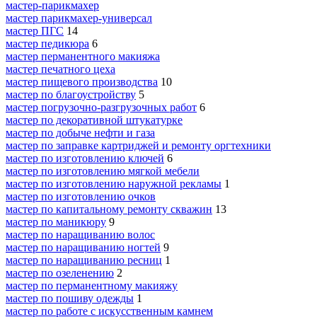
мастер-парикмахер
мастер парикмахер-универсал
мастер ПГС
14
мастер педикюра
6
мастер перманентного макияжа
мастер печатного цеха
мастер пищевого производства
10
мастер по благоустройству
5
мастер погрузочно-разгрузочных работ
6
мастер по декоративной штукатурке
мастер по добыче нефти и газа
мастер по заправке картриджей и ремонту оргтехники
мастер по изготовлению ключей
6
мастер по изготовлению мягкой мебели
мастер по изготовлению наружной рекламы
1
мастер по изготовлению очков
мастер по капитальному ремонту скважин
13
мастер по маникюру
9
мастер по наращиванию волос
мастер по наращиванию ногтей
9
мастер по наращиванию ресниц
1
мастер по озеленению
2
мастер по перманентному макияжу
мастер по пошиву одежды
1
мастер по работе с искусственным камнем