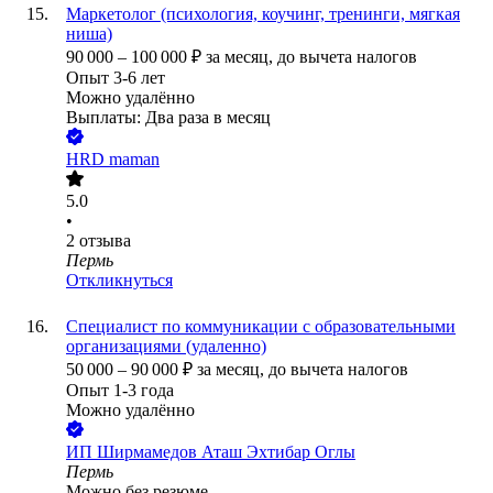
Маркетолог (психология, коучинг, тренинги, мягкая
ниша)
90 000
–
100 000
₽
за месяц,
до вычета налогов
Опыт 3-6 лет
Можно удалённо
Выплаты: Два раза в месяц
HRD maman
5.0
•
2
отзыва
Пермь
Откликнуться
Специалист по коммуникации с образовательными
организациями (удаленно)
50 000
–
90 000
₽
за месяц,
до вычета налогов
Опыт 1-3 года
Можно удалённо
ИП
Ширмамедов Аташ Эхтибар Оглы
Пермь
Можно без резюме