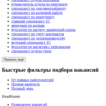
руководитель отдела по персоналу
специалист по документообороту
специалист по кадровой работе
специалист по рекрутингу
главный специалист 1С
менеджер по кадрам
бухгалтер по расчету заработной платы
специалист по учету контрактов
специалист по делопроизводству
ведущий специалист 1С
бухгалтер по расчетам с персоналом
специалист отдела учета
Показать ещё
Быстрые фильтры подбора вакансий
От прямых работодателей
Полная занятость
Полный день
HeadHunter
Размещение вакансий