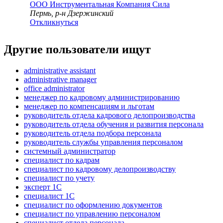
ООО
Инструментальная Компания Сила
Пермь, р-н Дзержинский
Откликнуться
Другие пользователи ищут
administrative assistant
administrative manager
office administrator
менеджер по кадровому администрированию
менеджер по компенсациям и льготам
руководитель отдела кадрового делопроизводства
руководитель отдела обучения и развития персонала
руководитель отдела подбора персонала
руководитель службы управления персоналом
системный администратор
специалист по кадрам
специалист по кадровому делопроизводству
специалист по учету
эксперт 1С
специалист 1С
специалист по оформлению документов
специалист по управлению персоналом
специалист отдела персонала