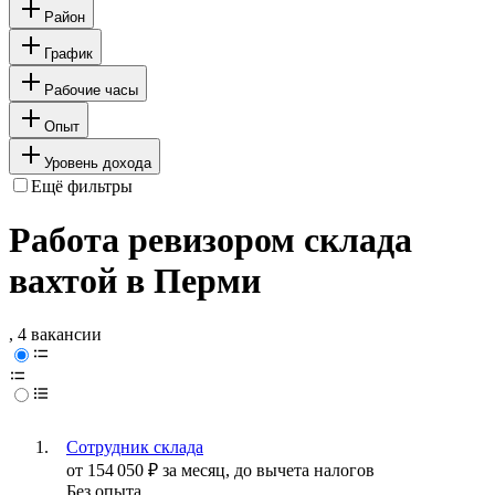
Район
График
Рабочие часы
Опыт
Уровень дохода
Ещё фильтры
Работа ревизором склада
вахтой в Перми
, 4 вакансии
Сотрудник склада
от
154 050
₽
за месяц,
до вычета налогов
Без опыта