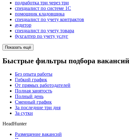
подработка три через три
специалист по системе 1С
помощник кладовщика
специалист по учету контрактов
аудитор
специалист по учету товара
бухгалтер по учету услуг
Показать ещё
Быстрые фильтры подбора вакансий
Без опыта работы
Гибкий график
От прямых работодателей
Полная занятость
Полный день
Сменный график
За последние три дня
За сутки
HeadHunter
Размещение вакансий