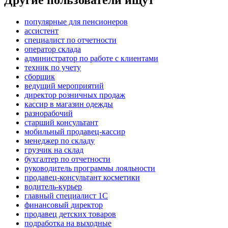
Другие пользователи ищут
популярные для пенсионеров
ассистент
специалист по отчетности
оператор склада
администратор по работе с клиентами
техник по учету
сборщик
ведущий мероприятий
директор розничных продаж
кассир в магазин одежды
разнорабочий
старший консультант
мобильный продавец-кассир
менеджер по складу
грузчик на склад
бухгалтер по отчетности
руководитель программы лояльности
продавец-консультант косметики
водитель-курьер
главный специалист 1С
финансовый директор
продавец детских товаров
подработка на выходные