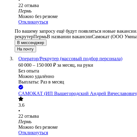
22
отзыва
Пермь
Можно без резюме
Откликнуться
По вашему запросу ещё будут появляться новые вакансии
рекрутер
Пермь
В названии вакансии
Самокат (ООО Умный
В мессенджер
На почту
Оператор/Рекрутер (массовый подбор персонала)
60 000
–
150 000
₽
за месяц,
на руки
Без опыта
Можно удалённо
Выплаты: Раз в месяц
САМОКАТ (ИП Вышегородский Андрей Вячеславович
3.6
•
22
отзыва
Пермь
Можно без резюме
Откликнуться