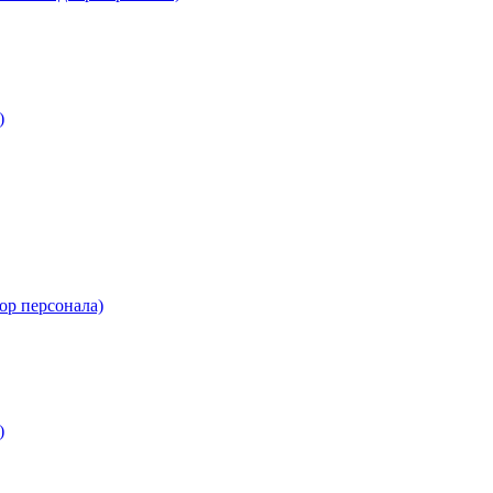
)
ор персонала)
)