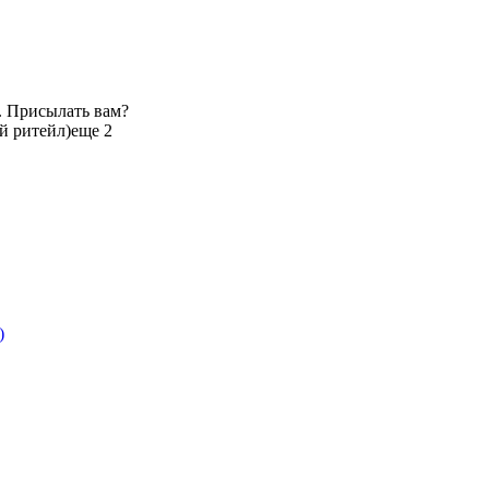
. Присылать вам?
 ритейл)
еще 2
)