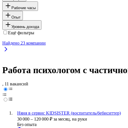
Рабочие часы
Опыт
Уровень дохода
Ещё фильтры
Найдено
23
компании
Работа психологом с частичн
, 11 вакансий
Няня в сервис KIDSISTER (воспитатель/бебиситтер)
30 000
–
120 000
₽
за месяц,
на руки
Без опыта