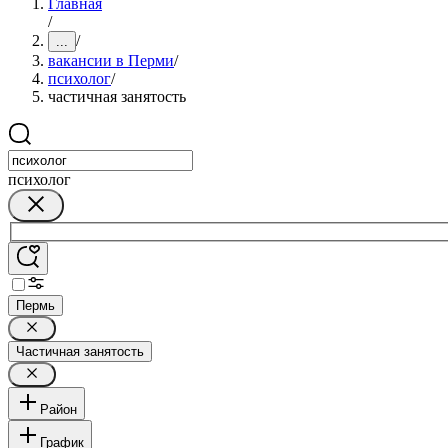
Главная
/
/
...
вакансии в Перми
/
психолог
/
частичная занятость
психолог
Пермь
Частичная занятость
Район
График