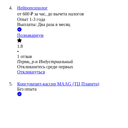
Нейропсихолог
от
600
₽
за час,
до вычета налогов
Опыт 1-3 года
Выплаты: Два раза в месяц
Познавариум
1.8
•
1
отзыв
Пермь, р-н Индустриальный
Откликнитесь среди первых
Откликнуться
Консультант-кассир MAAG (ТЦ Планета)
Без опыта