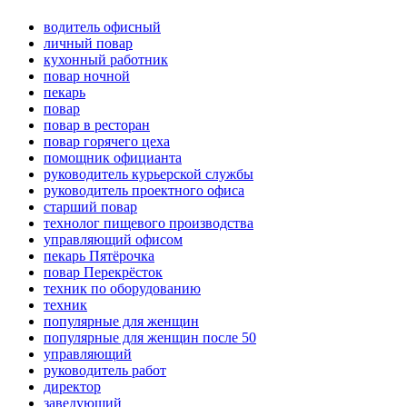
водитель офисный
личный повар
кухонный работник
повар ночной
пекарь
повар
повар в ресторан
повар горячего цеха
помощник официанта
руководитель курьерской службы
руководитель проектного офиса
старший повар
технолог пищевого производства
управляющий офисом
пекарь Пятёрочка
повар Перекрёсток
техник по оборудованию
техник
популярные для женщин
популярные для женщин после 50
управляющий
руководитель работ
директор
заведующий