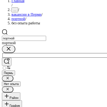
Главная
/
/
...
вакансии в Перми
/
портной
/
без опыта работы
портной
Пермь
Нет опыта
Район
График