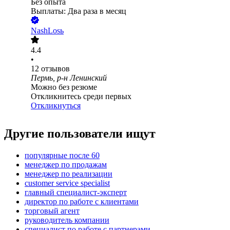
Без опыта
Выплаты: Два раза в месяц
NashLosь
4.4
•
12
отзывов
Пермь, р-н Ленинский
Можно без резюме
Откликнитесь среди первых
Откликнуться
Другие пользователи ищут
популярные после 60
менеджер по продажам
менеджер по реализации
customer service specialist
главный специалист-эксперт
директор по работе с клиентами
торговый агент
руководитель компании
специалист по работе с партнерами