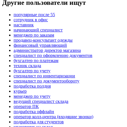
Другие пользователи ищут
популярные после 55
сотрудник в офис
наставник
начинающий специалист
менеджер по заказам
продавец-консультант одежды
финансовый управляющий
администратор директор магазина
специалист по оформлению документов
бухгалтер по платежам
техник склада
бухгалтер по учету
специалист по инвентаризации
специалист по документообороту
подработка полдня
курьер
менеджер по учету
ведущий специалист склада
оператор ПК
подработка оффлайн
оператор колл-центра (входящие звонки)
подработка для студентов
упаковщик на склад