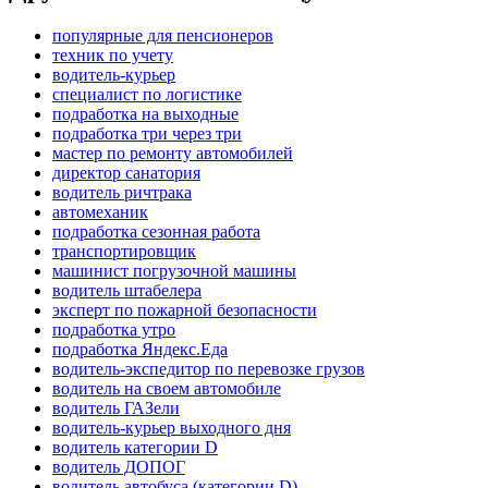
популярные для пенсионеров
техник по учету
водитель-курьер
специалист по логистике
подработка на выходные
подработка три через три
мастер по ремонту автомобилей
директор санатория
водитель ричтрака
автомеханик
подработка сезонная работа
транспортировщик
машинист погрузочной машины
водитель штабелера
эксперт по пожарной безопасности
подработка утро
подработка Яндекс.Еда
водитель-экспедитор по перевозке грузов
водитель на своем автомобиле
водитель ГАЗели
водитель-курьер выходного дня
водитель категории D
водитель ДОПОГ
водитель автобуса (категории D)