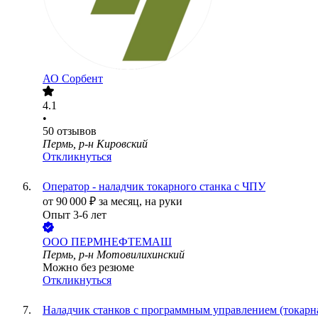
АО
Сорбент
4.1
•
50
отзывов
Пермь, р-н Кировский
Откликнуться
Оператор - наладчик токарного станка с ЧПУ
от
90 000
₽
за месяц,
на руки
Опыт 3-6 лет
ООО
ПЕРМНЕФТЕМАШ
Пермь, р-н Мотовилихинский
Можно без резюме
Откликнуться
Наладчик станков с программным управлением (токарн