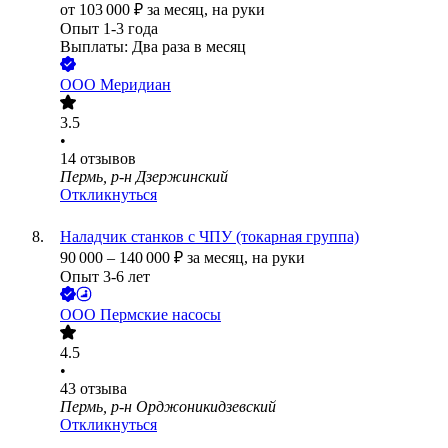
от
103 000
₽
за месяц,
на руки
Опыт 1-3 года
Выплаты: Два раза в месяц
ООО
Меридиан
3.5
•
14
отзывов
Пермь, р-н Дзержинский
Откликнуться
Наладчик станков с ЧПУ (токарная группа)
90 000
–
140 000
₽
за месяц,
на руки
Опыт 3-6 лет
ООО
Пермские насосы
4.5
•
43
отзыва
Пермь, р-н Орджоникидзевский
Откликнуться