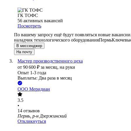
ГК ТОФС
56
активных вакансий
Посмотреть
По вашему запросу ещё будут появляться новые вакансии
наладчик технологического оборудования
Пермь
Ключевые
В мессенджер
На почту
Мастер производственного цеха
от
90 600
₽
за месяц,
на руки
Опыт 1-3 года
Выплаты: Два раза в месяц
ООО
Меридиан
3.5
•
14
отзывов
Пермь, р-н Дзержинский
Откликнуться