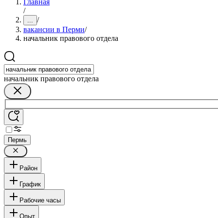
Главная
/
/
...
вакансии в Перми
/
начальник правового отдела
начальник правового отдела
Пермь
Район
График
Рабочие часы
Опыт