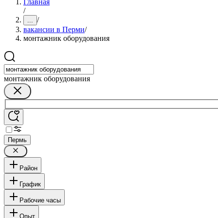
Главная
/
/
...
вакансии в Перми
/
монтажник оборудования
монтажник оборудования
Пермь
Район
График
Рабочие часы
Опыт